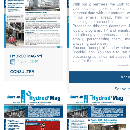
With our 2
partners
, we wish to
your devices (cookies, pixels,
personal data with our partners, w
in our emails, already held by
including in other contexts.
Processing this data (identifiers,
loyalty programs, IP and emails, 
and offering you services and ads
email), personalising them, me
analysing audiences.
You can "accept all" and withdraw
"cookie" icon
. You can also "set 
HYDROD’MAG N°11
HYDROD’MAG N°10
processing activities not subject
valid for 6 months.
1 Juin. 2019
1 Déc. 2018
powered 
CONSULTER
CONSULTER
Accep
Set your