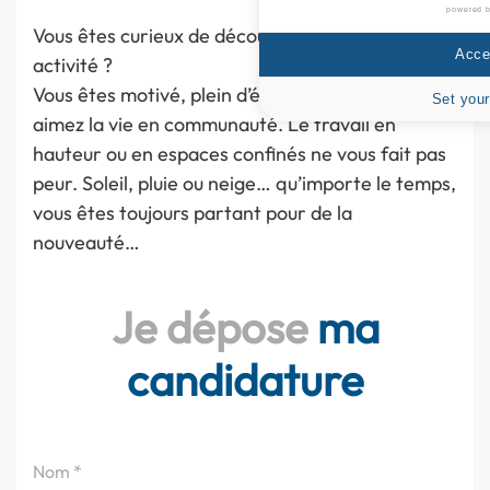
powered 
Vous êtes curieux de découvrir une nouvelle
Accep
activité ?
Vous êtes motivé, plein d’énergie, débrouillard et
Set your
aimez la vie en communauté. Le travail en
hauteur ou en espaces confinés ne vous fait pas
peur. Soleil, pluie ou neige… qu’importe le temps,
vous êtes toujours partant pour de la
nouveauté…
Je dépose
ma
candidature
Nom
*