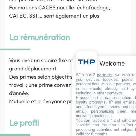
Formations CACES nacelle, échafaudage,
CATEC, SST… sont également un plus
La rémunération
Vous avez un salaire fixe avec des indemnités de
Welcome
grand déplacement.
With our 2
partners
, we wish to
Des primes selon objectifs ou conditions de
your devices (cookies, pixels,
travail ; une prime conventionnelle de fin
personal data with our partners, w
in our emails, already held by
d’année.
including in other contexts.
Processing this data (identifiers,
Mutuelle et prévoyance prise en charge à 100 %.
loyalty programs, IP and emails, 
and offering you services and ads
email), personalising them, me
analysing audiences.
Le profil
You can "accept all" and withdraw
"cookie" icon
. You can also "set 
processing activities not subject
valid for 6 months.