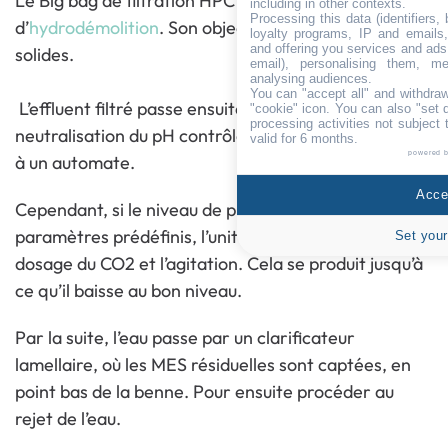
Le Big bag de filtration HPC reçoit les boues liquides
including in other contexts.
Processing this data (identifiers,
d’
hydrodémolition
. Son objectif est de retenir les
loyalty programs, IP and emails, 
and offering you services and ads
solides.
email), personalising them, me
analysing audiences.
You can "accept all" and withdraw
L’effluent filtré passe ensuite par une phase de
"cookie" icon
. You can also "set 
processing activities not subject
neutralisation du pH contrôlée par une sonde reliée
valid for 6 months.
powered 
à un automate.
Accep
Cependant, si le niveau de pH n’est pas dans les
paramètres prédéfinis, l’unité de dosage initialise le
Set your
dosage du CO2 et l’agitation. Cela se produit jusqu’à
ce qu’il baisse au bon niveau.
Par la suite, l’eau passe par un clarificateur
lamellaire, où les MES résiduelles sont captées, en
point bas de la benne. Pour ensuite procéder au
rejet de l’eau.