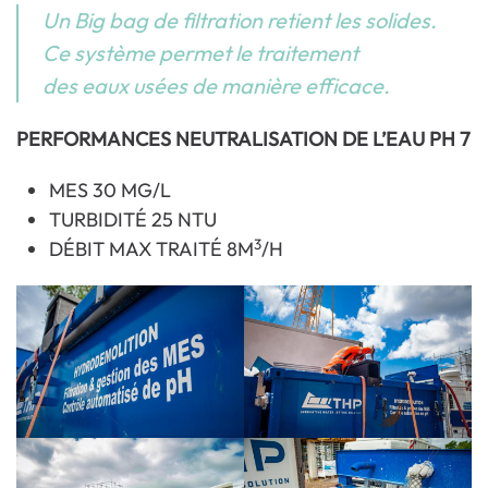
Un Big bag de filtration retient les solides.
Ce système permet le traitement
des eaux usées de manière efficace.
PERFORMANCES NEUTRALISATION DE L’EAU PH 7
MES 30 MG/L
TURBIDITÉ 25 NTU
3
DÉBIT MAX TRAITÉ 8M
/H