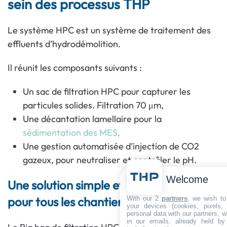
sein des processus THP
Le système HPC est un système de traitement des
effluents d’hydrodémolition.
Il réunit les composants suivants :
Un sac de filtration HPC pour capturer les
particules solides. Filtration 70 μm,
Une décantation lamellaire pour la
sédimentation des MES,
Une gestion automatisée d’injection de CO2
gazeux, pour neutraliser et contrôler le pH.
Welcome
Une solution simple et performante
pour tous les chantiers
With our 2
partners
, we wish to
your devices (cookies, pixels,
personal data with our partners, w
in our emails, already held by