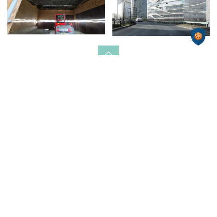
Nous rendre visite
ZAC de Frappe
17 rue Clément Ader
33910 Saint-Denis-de-Pile
Nous contacter