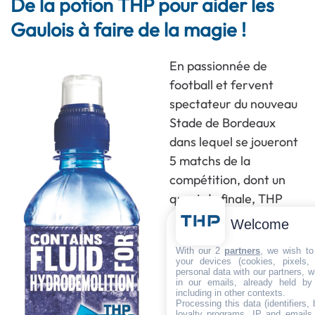
De la potion THP pour aider les
Gaulois à faire de la magie !
En passionnée de
football et fervent
spectateur du nouveau
Stade de Bordeaux
dans lequel se joueront
5 matchs de la
compétition, dont un
quart de finale, THP
souhaite accompagner
Welcome
cet événement de
With our 2
partners
, we wish to
façon rafraîchissante.
your devices (cookies, pixels,
personal data with our partners, w
Parce que l’eau est
in our emails, already held by
notre matière
including in other contexts.
Processing this data (identifiers,
première, parce que
loyalty programs, IP and emails, 