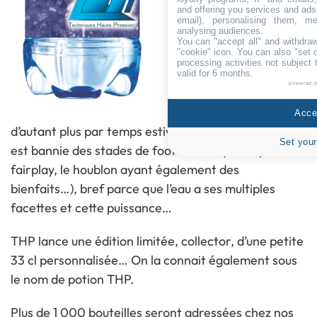
and offering you services and ads
l’eau a cette force
email), personalising them, me
analysing audiences.
naturelle d’hydrater et
You can "accept all" and withdraw
"cookie" icon
. You can also "set 
de désaltérer, parce
processing activities not subject
que l’eau peut se
valid for 6 months.
powered 
consommer sans
modération, (et
Accep
d’autant plus par temps estival), parce que la bière
Set your
est bannie des stades de football (ce qui est peu
fairplay, le houblon ayant également des
bienfaits…), bref parce que l’eau a ses multiples
facettes et cette puissance…
THP lance une édition limitée, collector, d’une petite
33 cl personnalisée… On la connait également sous
le nom de potion THP.
Plus de 1 000 bouteilles seront adressées chez nos