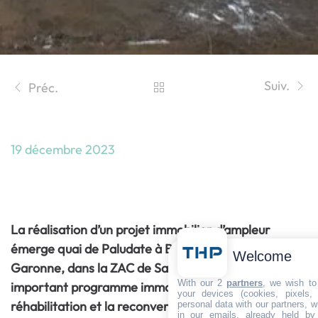
Suiv.
Préc.
19 décembre 2023
Réhabilitation des Halles de Bordeaux
avec l’Ultra Haute Pression
La réalisation d’un projet immobilier d’ampleur
émerge quai de Paludate à Bordeaux, en bord de
Welcome
Garonne, dans la ZAC de Saint-Jean/Belcier. Cet
With our 2
partners
, we wish to
important programme immobilier prévoit la
your devices (cookies, pixels,
réhabilitation et la reconversion de la halle « Débat-
personal data with our partners, w
in our emails, already held by