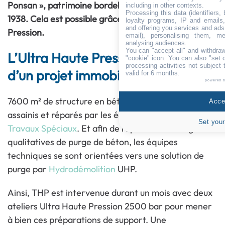
Ponsan », patrimoine bordelais industriel bâti en
including in other contexts.
Processing this data (identifiers,
1938. Cela est possible grâce à l’Ultra Haute
loyalty programs, IP and emails, 
and offering you services and ads
Pression.
email), personalising them, me
analysing audiences.
You can "accept all" and withdraw
L’Ultra Haute Pression au service
"cookie" icon
. You can also "set 
processing activities not subject
d’un projet immobilier
valid for 6 months.
powered 
7600 m² de structure en béton ont dû être ainsi
Accep
assainis et réparés par les équipes d’
EIFFAGE
Set your
Travaux Spéciaux
. Et afin de répondre aux exigences
qualitatives de purge de béton, les équipes
techniques se sont orientées vers une solution de
purge par
Hydrodémolition
UHP.
Ainsi, THP est intervenue durant un mois avec deux
ateliers Ultra Haute Pression 2500 bar pour mener
à bien ces préparations de support. Une