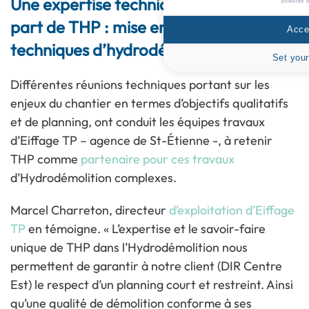
Une expertise technique reconnue de la
powered 
part de THP : mise en place de plusieurs
Accep
techniques d’hydrodémolition
Set your
Différentes réunions techniques portant sur les
enjeux du chantier en termes d’objectifs qualitatifs
et de planning, ont conduit les équipes travaux
d’Eiffage TP – agence de St-Étienne -, à retenir
THP comme
partenaire pour ces travaux
d’Hydrodémolition complexes.
Marcel Charreton, directeur
d’exploitation d’Eiffage
TP
en témoigne. « L’expertise et le savoir-faire
unique de THP dans l’Hydrodémolition nous
permettent de garantir à notre client (DIR Centre
Est) le respect d’un planning court et restreint. Ainsi
qu’une qualité de démolition conforme à ses