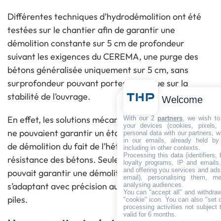
Différentes techniques d’hydrodémolition ont été
testées sur le chantier afin de garantir une
démolition constante sur 5 cm de profondeur
suivant les exigences du CEREMA, une purge des
bétons généralisée uniquement sur 5 cm, sans
surprofondeur pouvant porter un risque sur la
stabilité de l’ouvrage.
Welcome
En effet, les solutions mécanisées et/ou robotisées
With our 2
partners
, we wish to
your devices (cookies, pixels,
ne pouvaient garantir un état constant d’épaisseur
personal data with our partners, w
in our emails, already held by
de démolition du fait de l’hétérogénéité de
including in other contexts.
Processing this data (identifiers,
résistance des bétons. Seule la vision d’un opérateur
loyalty programs, IP and emails, 
and offering you services and ads
pouvait garantir une démolition homogène en
email), personalising them, me
s’adaptant avec précision aux états structurels des
analysing audiences.
You can "accept all" and withdraw
piles.
"cookie" icon
. You can also "set 
processing activities not subject
valid for 6 months.