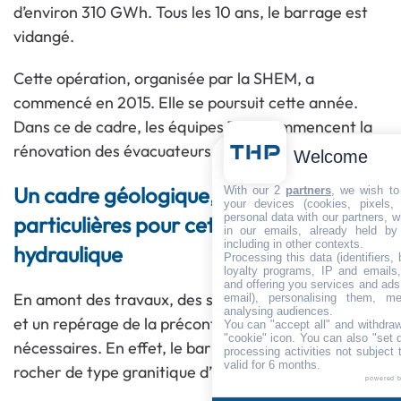
d’environ 310 GWh. Tous les 10 ans, le barrage est
vidangé.
Cette opération, organisée par la SHEM, a
commencé en 2015. Elle se poursuit cette année.
Dans ce de cadre, les équipes THP commencent la
rénovation des évacuateurs de crue du barrage.
Welcome
Un cadre géologique, des fondations
With our 2
partners
, we wish to
your devices (cookies, pixels,
personal data with our partners, w
particulières pour cet ouvrage
in our emails, already held by
including in other contexts.
hydraulique
Processing this data (identifiers,
loyalty programs, IP and emails, 
and offering you services and ads
En amont des travaux, des sondages géotechniques
email), personalising them, me
analysing audiences.
et un repérage de la précontrainte ont été
You can "accept all" and withdraw
"cookie" icon
. You can also "set 
nécessaires. En effet, le barrage est ancré dans un
processing activities not subject
valid for 6 months.
rocher de type granitique d’Ussel.
powered 