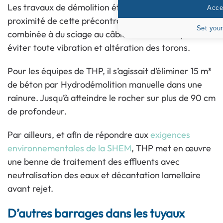
Les travaux de démolition étant effectués à
Accep
proximité de cette précontrainte,
l’Hydrodémolition
Set your
combinée à du sciage au câble a été choisie pour
éviter toute vibration et altération des torons.
Pour les équipes de THP, il s’agissait d’éliminer 15 m³
de béton par Hydrodémolition manuelle dans une
rainure. Jusqu’à atteindre le rocher sur plus de 90 cm
de profondeur.
Par ailleurs, et afin de répondre aux
exigences
environnementales de la SHEM
, THP met en œuvre
une benne de traitement des effluents avec
neutralisation des eaux et décantation lamellaire
avant rejet.
D’autres barrages dans les tuyaux