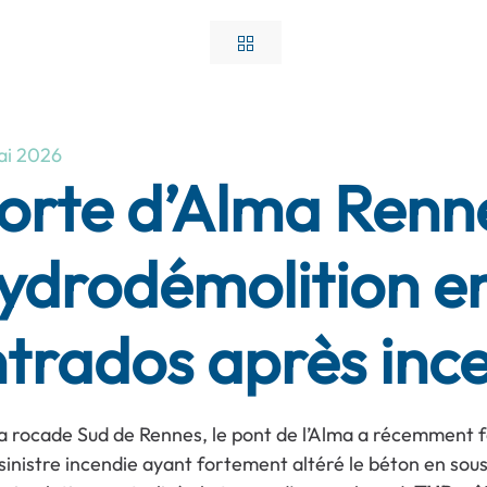
ai 2026
orte d’Alma Renne
ydrodémolition e
ntrados après inc
la rocade Sud de Rennes, le pont de l’Alma a récemment fai
 sinistre incendie ayant fortement altéré le béton en sou