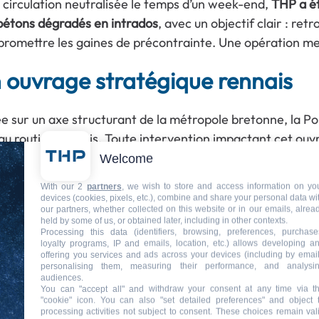
 circulation neutralisée le temps d’un week-end,
THP a ét
bétons dégradés en intrados
, avec un objectif clair : re
romettre les gaines de précontrainte. Une opération me
 ouvrage stratégique rennais
ée sur un axe structurant de la métropole bretonne, la Po
au routier rennais. Toute intervention impactant cet ouv
tion sans faille.
Welcome
With our 2
partners
, we wish to store and access information on yo
 suite de l’incendie, les inspections ont mis en évidence
devices (cookies, pixels, etc.), combine and share your personal data wi
 : des zones saines adjacentes à des zones fortement al
our partners, whether collected on this website or in our emails, alrea
held by some of us, or obtained later, including in other contexts.
e significative de résistance mécanique. La mission confi
Processing this data (identifiers, browsing, preferences, purchase
loyalty programs, IP and emails, location, etc.) allows developing a
u’à obtention d’un support cohésif, compatible avec les f
offering you services and ads across your devices (including by email
personalising them, measuring their performance, and analysi
drodémolition après incendie
audiences.
: 
You can "accept all" and withdraw your consent at any time via t
"cookie" icon
. You can also "set detailed preferences" and object 
ructure
processing activities not subject to consent. These choices remain val