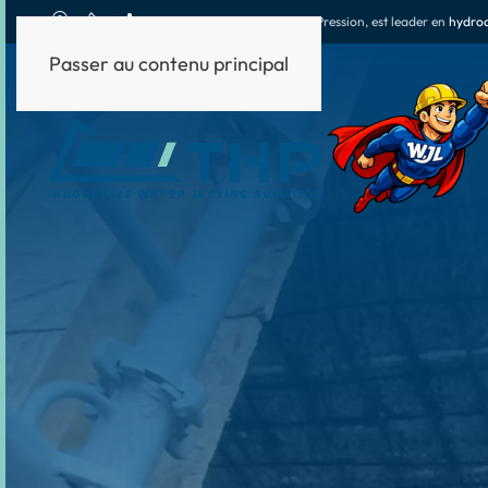
THP
, Techniques Haute Pression, est leader en
hydrod
Passer au contenu principal
HYDRODÉMOLITION
HYDRODÉCAPAGE
AUT
Manuelle, robotisée, mécanisée
De la très haute à l'ultra haute pression
Trait