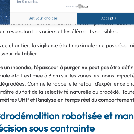
for 6 months.
powered by
rodémolition
s’imposait comme la technique la plus ada
Set your choices
Accept all
ctive du liant cimentaire sous l’effet d’un jet Ultra Haute
 en respectant les aciers et les éléments sensibles.
 ce chantier, la vigilance était maximale : ne pas dégarn
isseur du tablier.
s un incendie, l’épaisseur à purger ne peut pas être déf
male était estimée à 3 cm sur les zones les moins impact
 dégradées. Comme le rappelle le retour d’expérience cha
raître du fait de la sélectivité naturelle du procédé. Tout
mètres UHP et l’analyse en temps réel du comportement
drodémolition robotisée et manu
écision sous contrainte