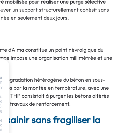
é mobilisée pour réaliser une purge sélective
trouver un support structurellement cohésif sans
née en seulement deux jours.
rte d’Alma constitue un point névralgique du
rage impose une organisation millimétrée et une
ur
 une dégradation hétérogène du béton en sous-
th
térées par la montée en température, avec une
dy
ée à THP consistait à purger les bétons altérés
s,
nd
uturs travaux de renforcement.
),
ng
assainir sans fragiliser la
he
to
id