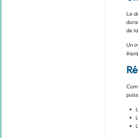
Le dé
dura
de la
Un i
équi
Ré
Comm
puis
L
L