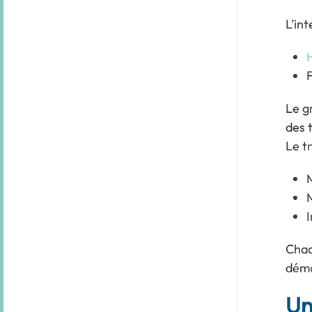
L’in
F
Le g
des 
Le t
M
M
I
Chaq
démo
Un