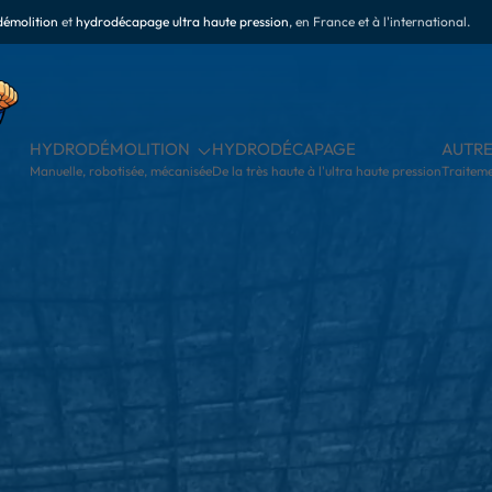
émolition
et
hydrodécapage ultra haute pression
, en France et à l'international.
RES PRESTATIONS
SOCIÉTÉ
CONTACT
ement & Services clé en main
THP & RSE
Échangeons