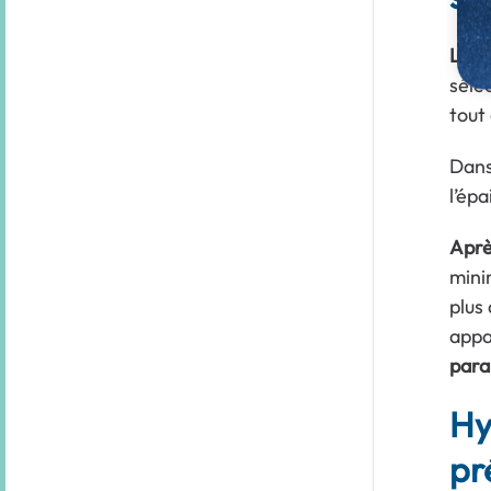
L’
hyd
séle
tout
Dans
l’épa
Aprè
mini
plus
appa
para
Hy
pr