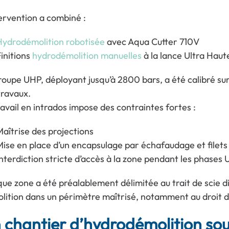
tervention a combiné :
Hydrodémolition robotisée
avec Aqua Cutter 710V
initions
hydrodémolition manuelles
à la lance Ultra Hau
roupe UHP, déployant jusqu’à 2800 bars, a été calibré su
travaux.
ravail en intrados impose des contraintes fortes :
aîtrise des projections
ise en place d’un encapsulage par échafaudage et filet
nterdiction stricte d’accès à la zone pendant les phases
ue zone a été préalablement délimitée au trait de scie d
lition dans un périmètre maîtrisé, notamment au droit d
 chantier d’hydrodémolition sou