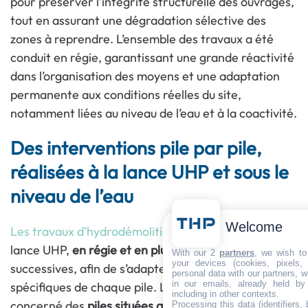
pour préserver l’intégrité structurelle des ouvrages,
tout en assurant une dégradation sélective des
zones à reprendre. L’ensemble des travaux a été
conduit en régie, garantissant une grande réactivité
dans l’organisation des moyens et une adaptation
permanente aux conditions réelles du site,
notamment liées au niveau de l’eau et à la coactivité.
Des interventions pile par pile,
réalisées à la lance UHP et sous le
niveau de l’eau
Welcome
Les travaux d’hydrodémolition
ont été réalisés à la
lance UHP,
en régie et en plusieurs phases
With our 2
partners
, we wish to
your devices (cookies, pixels,
successives, afin de s’adapter aux contraintes
personal data with our partners, w
in our emails, already held by
spécifiques de chaque pile. Les interventions ont
including in other contexts.
concerné des
piles situées au centre du fleuve
, avec
Processing this data (identifiers,