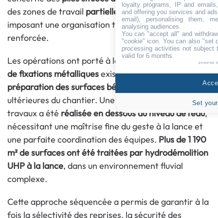
loyalty programs, IP and emails, 
des zones de travail
partiellement immergées
,
and offering you services and ads
email), personalising them, me
imposant une organisation technique et sécuritaire
analysing audiences.
You can "accept all" and withdraw
renforcée.
"cookie" icon
. You can also "set 
processing activities not subject
valid for 6 months.
Les opérations ont porté à la fois sur
le dégagement
powered 
de fixations métalliques
existantes et sur la
Accep
préparation des surfaces béton
, en vue des phases
ultérieures du chantier. Une partie significative des
Set your
travaux a été
réalisée en dessous du niveau de l’eau
,
nécessitant une maîtrise fine du geste à la lance et
une parfaite coordination des équipes.
Plus de 1 190
m² de surfaces ont été traitées par hydrodémolition
UHP à la lance
, dans un environnement fluvial
complexe.
Cette approche séquencée a permis de garantir à la
fois la sélectivité des reprises, la sécurité des