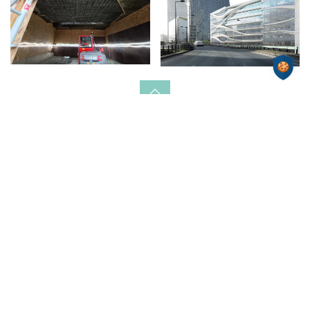
Nous rendre visite
ZAC de Frappe
17 rue Clément Ader
33910 Saint-Denis-de-Pile