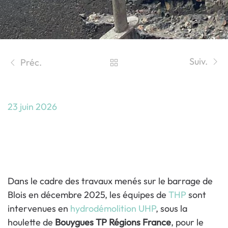
Suiv.
Préc.
23 juin 2026
Barrage de Blois : une hydrodémolition
en régie au service d’un ouvrage
emblématique de la Loire
Dans le cadre des travaux menés sur le barrage de
Blois en décembre 2025, les équipes de
THP
sont
intervenues en
hydrodémolition UHP
, sous la
houlette de
Bouygues TP Régions France
, pour le