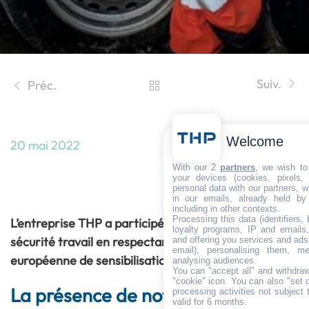
Suiv.
Préc.
Welcome
20 mai 2022
Santé sécurité au travail – Un challenge
With our 2
partners
, we wish to
your devices (cookies, pixels,
Sécurité
personal data with our partners, w
in our emails, already held by
including in other contexts.
Processing this data (identifiers,
L’entreprise THP a participé au challenge santé
loyalty programs, IP and emails, 
sécurité travail en respectant la semaine
and offering you services and ads
email), personalising them, me
européenne de sensibilisation.
analysing audiences.
You can "accept all" and withdraw
"cookie" icon
. You can also "set 
La présence de notre entreprise
processing activities not subject
valid for 6 months.