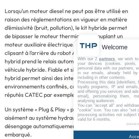
Lorsqu’un moteur diesel ne peut pas être utilisé en
raison des réglementations en vigueur en matière
d’émissivité (bruit, pollution), le kit hybride permet
de bipasser le moteur thermique en couplant un
moteur auxiliaire électrique. Simplement en le
Welcome
clipsant à l’arrière du robot AQUACUTTER, le kit-
With our 2
partners
, we wish to
hybrid prend le relais automatiquement, tel un
your devices (cookies, pixels,
personal data with our partners, w
véhicule hybride. Fiable et simple d’utilisation le kit-
in our emails, already held by
hybrid permet ainsi des interventions dans les
including in other contexts.
Processing this data (identifiers,
environnements confinés, comme les ouvrages
loyalty programs, IP and emails, 
and offering you services and ads
réputés CATEC par exemple.
email), personalising them, me
analysing audiences.
You can "accept all" and withdraw
Un système « Plug & Play » permet de se connecter
"cookie" icon
. You can also "set 
processing activities not subject
aisément au système hydraulique du robot, et
valid for 6 months.
désengage automatiquement le moteur diesel
powered 
embarqué.
Accep