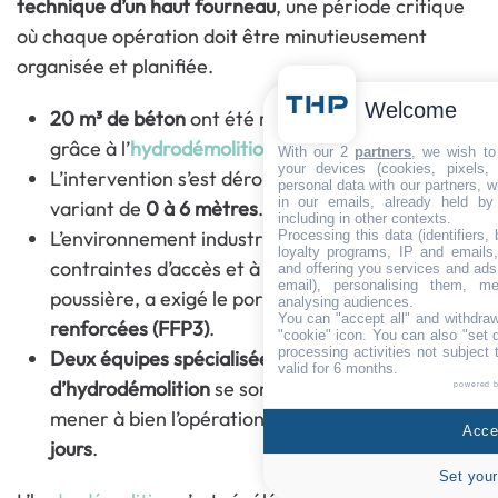
technique d’un haut fourneau
, une période critique
où chaque opération doit être minutieusement
organisée et planifiée.
Welcome
20 m³ de béton
ont été retirés avec précision
grâce à l’
hydrodémolition robotisée
.
With our 2
partners
, we wish to
your devices (cookies, pixels,
L’intervention s’est déroulée sur des hauteurs
personal data with our partners, w
in our emails, already held by
variant de
0 à 6 mètres
.
including in other contexts.
L’environnement industriel, soumis à des
Processing this data (identifiers,
loyalty programs, IP and emails, 
contraintes d’accès et à une forte exposition à la
and offering you services and ads
email), personalising them, me
poussière, a exigé le port de
protections
analysing audiences.
You can "accept all" and withdraw
renforcées (FFP3)
.
"cookie" icon
. You can also "set 
processing activities not subject
Deux équipes spécialisées de pilotes de robots
valid for 6 months.
d’hydrodémolition
se sont relayées en
2×8
pour
powered 
mener à bien l’opération en seulement
deux
Accep
jours
.
Set your