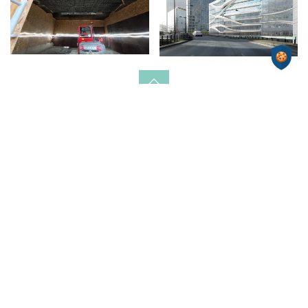
Nous rendre visite
ZAC de Frappe
17 rue Clément Ader
33910 Saint-Denis-de-Pile