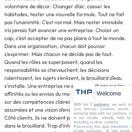
volontaire de décor. Changer d’air, casser les
habitudes, tester une nouvelle formule. Tout ne fait
pas l’unanimité. C’est normal. Mais rester immobile
n’a jamais fait avancer une entreprise. Choisir un
cap, c’est accepter de ne pas plaire à tout le monde.
Dans une organisation, chacun doit pouvoir
s’exprimer. Mais chacun ne décide pas de tout.
Quand les rôles se superposent, quand les
responsabilités se chevauchent, les décisions
ralentissent, les sujets s’enlisent, le brouillard d’eau
s’installe. Une entreprise ne se construit pas sur les
Welcome
affinités ou les envies du moment. Elle se construit
sur des compétences claires, des responsabilités
With our 2
partners
, we wish to
assumées et une vision d’ensemble.
your devices (cookies, pixels,
personal data with our partners, w
Côté clients, ils ne doivent pas non plus se sentir
in our emails, already held by
including in other contexts.
dans le brouillard. Trop d’interlocuteurs, c’est trop de
Processing this data (identifiers,
loyalty programs, IP and emails, 