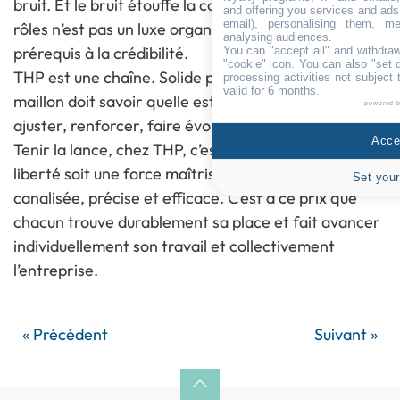
bruit. Et le bruit étouffe la confiance. La clarté des
and offering you services and ads
email), personalising them, me
rôles n’est pas un luxe organisationnel. C’est un
analysing audiences.
prérequis à la crédibilité.
You can "accept all" and withdraw
"cookie" icon
. You can also "set 
THP est une chaîne. Solide parce que chaque
processing activities not subject
valid for 6 months.
maillon doit savoir quelle est sa place. On peut
powered 
ajuster, renforcer, faire évoluer.
Accep
Tenir la lance, chez THP, c’est accepter que la
liberté soit une force maîtrisée. Une énergie
Set your
canalisée, précise et efficace. C’est à ce prix que
chacun trouve durablement sa place et fait avancer
individuellement son travail et collectivement
l’entreprise.
« Précédent
Suivant »