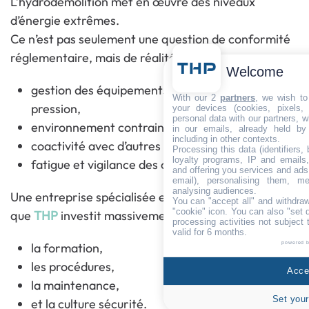
L’hydrodémolition met en œuvre des niveaux
d’énergie extrêmes.
Ce n’est pas seulement une question de conformité
réglementaire, mais de réalité terrain :
Welcome
gestion des équipements sous très haute
With our 2
partners
, we wish to
pression,
your devices (cookies, pixels,
personal data with our partners, w
environnement contraint,
in our emails, already held by
including in other contexts.
coactivité avec d’autres corps d’état,
Processing this data (identifiers,
loyalty programs, IP and emails, 
fatigue et vigilance des opérateurs.
and offering you services and ads
email), personalising them, me
analysing audiences.
Une entreprise spécialisée en hydrodémolition telle
You can "accept all" and withdraw
"cookie" icon
. You can also "set 
que
THP
investit massivement dans :
processing activities not subject
valid for 6 months.
powered 
la formation,
les procédures,
Accep
la maintenance,
Set your
et la culture sécurité.