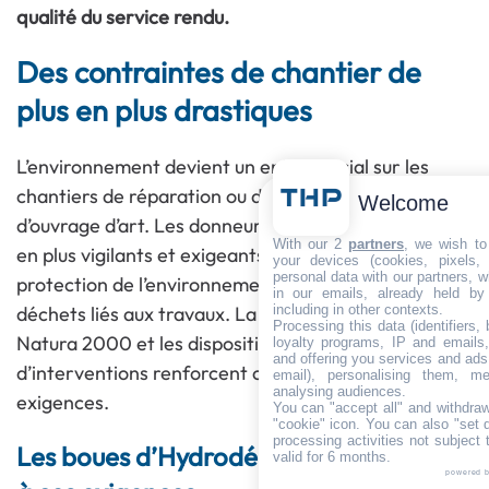
qualité du service rendu.
Des contraintes de chantier de
plus en plus drastiques
L’environnement devient un enjeu crucial sur les
chantiers de réparation ou de construction
Welcome
d’ouvrage d’art. Les donneurs d’ordres sont de plus
With our 2
partners
, we wish to
en plus vigilants et exigeants en matière de
your devices (cookies, pixels,
personal data with our partners, w
protection de l’environnement et de traitement des
in our emails, already held by
including in other contexts.
déchets liés aux travaux. La loi sur l’eau, les sites
Processing this data (identifiers,
Natura 2000 et les dispositions de certaines zones
loyalty programs, IP and emails, 
and offering you services and ads
d’interventions renforcent ces dispositions et ces
email), personalising them, me
analysing audiences.
exigences.
You can "accept all" and withdraw
"cookie" icon
. You can also "set 
processing activities not subject
Les boues d
’
Hydrodémolition soumises
valid for 6 months.
powered 