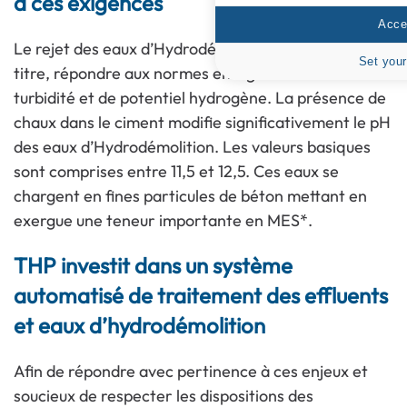
à ces exigences
Accep
Le rejet des eaux d’Hydrodémolition doit, au même
Set your
titre, répondre aux normes en vigueur en matière de
turbidité et de potentiel hydrogène. La présence de
chaux dans le ciment modifie significativement le pH
des eaux d’Hydrodémolition. Les valeurs basiques
sont comprises entre 11,5 et 12,5. Ces eaux se
chargent en fines particules de béton mettant en
exergue une teneur importante en MES*.
THP investit dans un système
automatisé de traitement des effluents
et eaux d
’
hydrodémolition
Afin de répondre avec pertinence à ces enjeux et
soucieux de respecter les dispositions des