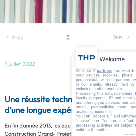
Suiv.
Préc.
Welcome
7 juillet 2022
Une intervention THP au Turkménistan
With our 2
partners
, we wish to
your devices (cookies, pixels,
personal data with our partners, w
pour Vinci Grands-Projets
in our emails, already held by
including in other contexts.
Processing this data (identifiers,
Une réussite technique THP issue
loyalty programs, IP and emails, 
and offering you services and ads
d’une longue expérience
email), personalising them, me
analysing audiences.
You can "accept all" and withdraw
"cookie" icon
. You can also "set 
En fin d’année 2013, les équipes travaux de Vinci
processing activities not subject
valid for 6 months.
Construction Grand- Projets ont sollicité THP pour
powered 