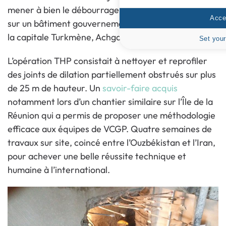
mener à bien le débourrage de joints de dilatation
Accep
sur un bâtiment gouvernemental en construction de
la capitale Turkmène, Achgabat.
Set your
L’opération THP consistait à nettoyer et reprofiler
des joints de dilation partiellement obstrués sur plus
de 25 m de hauteur. Un
savoir-faire acquis
notamment lors d’un chantier similaire sur l’Île de la
Réunion qui a permis de proposer une méthodologie
efficace aux équipes de VCGP. Quatre semaines de
travaux sur site, coincé entre l’Ouzbékistan et l’Iran,
pour achever une belle réussite technique et
humaine à l’international.