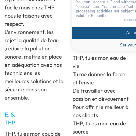
You can "accept all" and withdraw
Valentin.
facile mais chez THP
"cookie" icon
. You can also "set 
processing activities not subject
nous le faisons avec
valid for 6 months.
powered 
respect.
L’environnement, les
Accep
E. S.
rejet la qualité de l’eau
Set your
THP
,réduire la pollution
sonore, mettre en place
THP, tu es mon eau de
en adéquation avec nos
vie
techniciens les
Tu me donnes la force
meilleures solutions et la
et l’envie
sécurité dans son
De travailler avec
ensemble.
passion et dévouement
Pour offrir le meilleur à
E. S.
nos clients
THP
THP, tu es mon eau de
source
THP, tu es mon coup de