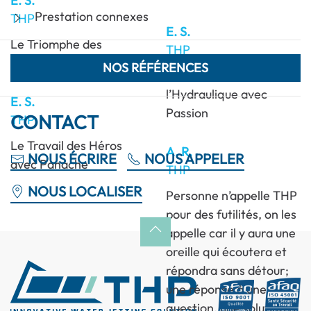
E. S.
Prestation connexes
THP
E. S.
Le Triomphe des
THP
Hommes Parfaits
NOS RÉFÉRENCES
Les Talents de
l’Hydraulique avec
E. S.
Passion
CONTACT
THP
Le Travail des Héros
A. R.
NOUS ÉCRIRE
NOUS APPELER
avec Panache
THP
NOUS LOCALISER
Personne n’appelle THP
pour des futilités, on les
appelle car il y aura une
oreille qui écoutera et
répondra sans détour;
une réponse à une
question, une solution à