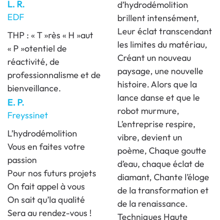
L. R.
d’hydrodémolition
EDF
brillent intensément,
Leur éclat transcendant
THP : « T »rès « H »aut
les limites du matériau,
« P »otentiel de
Créant un nouveau
réactivité, de
paysage, une nouvelle
professionnalisme et de
histoire. Alors que la
bienveillance.
lance danse et que le
E. P.
robot murmure,
Freyssinet
L’entreprise respire,
L’hydrodémolition
vibre, devient un
Vous en faites votre
poème, Chaque goutte
passion
d’eau, chaque éclat de
Pour nos futurs projets
diamant, Chante l’éloge
On fait appel à vous
de la transformation et
On sait qu’la qualité
de la renaissance.
Sera au rendez-vous !
Techniques Haute