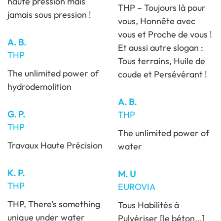
haute pression mais
THP – Toujours là pour
jamais sous pression !
vous, Honnête avec
vous et Proche de vous !
A. B.
Et aussi autre slogan :
THP
Tous terrains, Huile de
The unlimited power of
coude et Persévérant !
hydrodemolition
A. B.
G. P.
THP
THP
The unlimited power of
Travaux Haute Précision
water
K. P.
M. U
THP
EUROVIA
THP, There’s something
Tous Habilités à
unique under water
Pulvériser [le béton…]