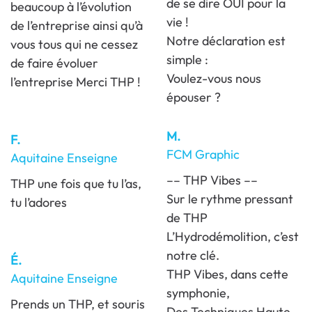
de se dire OUI pour la
beaucoup à l’évolution
vie !
de l’entreprise ainsi qu’à
Notre déclaration est
vous tous qui ne cessez
simple :
de faire évoluer
Voulez-vous nous
l’entreprise Merci THP !
épouser ?
M.
F.
FCM Graphic
Aquitaine Enseigne
–– THP Vibes ––
THP une fois que tu l’as,
Sur le rythme pressant
tu l’adores
de THP
L’Hydrodémolition, c’est
notre clé.
É.
THP Vibes, dans cette
Aquitaine Enseigne
symphonie,
Prends un THP, et souris
Des Techniques Haute