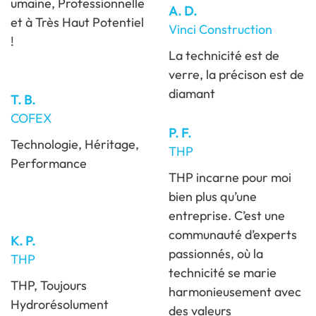
umaine, Professionnelle
A. D.
et à Très Haut Potentiel
Vinci Construction
!
La technicité est de
verre, la précison est de
diamant
T. B.
COFEX
P. F.
Technologie, Héritage,
THP
Performance
THP incarne pour moi
bien plus qu’une
entreprise. C’est une
communauté d’experts
K. P.
passionnés, où la
THP
technicité se marie
THP, Toujours
harmonieusement avec
Hydrorésolument
des valeurs