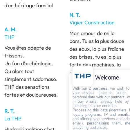
d’un héritage familial
N. T.
Vigier Construction
A. M.
Mon amour de mille
THP
bars, Tu es la plus douce
Vous êtes adepte de
des eaux, la plus fraîche
frissons.
des brises, tu es la plus
Un fan d’archéologie.
forte des machines, la
Ou alors tout
plus puissante des buses
Welcome
simplement sadomaso.
rotatives, la plus
THP des sensations
impressionnante des
With our 2
partners
, we wish to
your devices (cookies, pixels,
fortes et douloureuses.
mille bars. Tu fais vibrer
personal data with our partners, w
in our emails, already held by
mon corps de ton
including in other contexts.
R. T.
Processing this data (identifiers,
énergie et de ton désir.
loyalty programs, IP and emails, 
La THP
Je te souhaite une
and offering you services and ads
email), personalising them, me
merveilleuse saint-
analysing audiences.
Hydrodémolition c’est