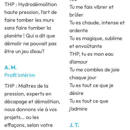
THP : Hydrodémolition
Tu me fais vibrer et
haute pression, l’art de
brûler
faire tomber les murs
Tu es chaude, intense et
sans faire tomber la
ardente
planète ! Qui a dit que
Tu es magique, sublime
démolir ne pouvait pas
et envoûtante
être un jeu d’eau?
THP, tu es mon eau
d’amour
A. M.
Tu me combles de joie
Profil Intérim
chaque jour
Tu es tout ce que je
THP : Maîtres de la
désire
pression, experts en
Tu es tout ce que
décapage et démolition,
j’admire
nous donnons vie à vos
projets… ou les
effaçons, selon votre
J. T.