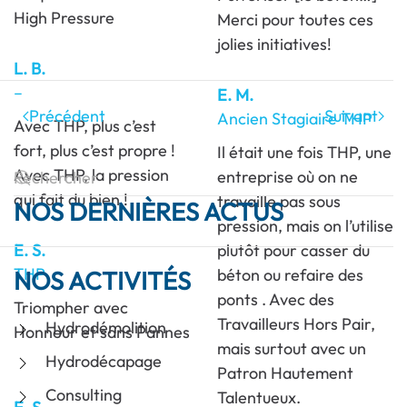
High Pressure
Merci pour toutes ces
jolies initiatives!
L. B.
–
E. M.
Précédent
Suivant
Ancien Stagiaire THP
Avec THP, plus c’est
fort, plus c’est propre !
Il était une fois THP, une
Avec THP, la pression
entreprise où on ne
qui fait du bien !
travaille pas sous
NOS DERNIÈRES ACTUS
pression, mais on l’utilise
E. S.
plutôt pour casser du
THP
béton ou refaire des
NOS ACTIVITÉS
ponts . Avec des
Triompher avec
Travailleurs Hors Pair,
Hydrodémolition
Honneur et sans Pannes
mais surtout avec un
Hydrodécapage
Patron Hautement
Consulting
Talentueux.