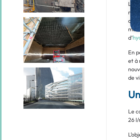
Le b
mis 
chac
maît
d’
hy
En p
et à
nouv
de v
Un
Le c
26 l
L’ob