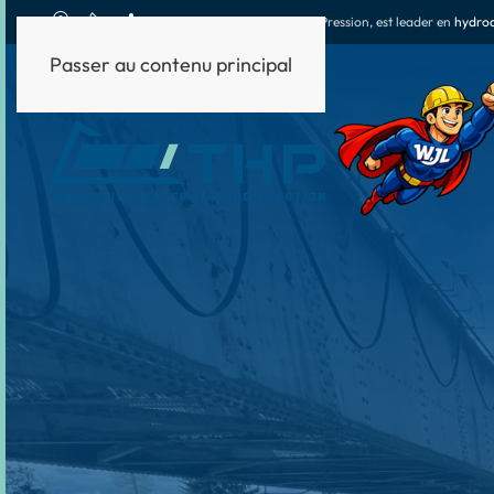
THP
, Techniques Haute Pression, est leader en
hydrod
Passer au contenu principal
HYDRODÉMOLITION
HYDRODÉCAPAGE
AUT
Manuelle, robotisée, mécanisée
De la très haute à l'ultra haute pression
Trait