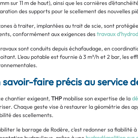
mm sur 11 m de haut), ainsi que les cornières d’étanchéit
aration des supports pour le scellement des nouvelles pi
ones à traiter, implantées au trait de scie, sont protégées
uents, conformément aux exigences des
travaux d’hydrod
travaux sont conduits depuis échafaudage, en coordinatio
loitant. L’eau potable est fournie à 3 m³/h et 2 bar, les ef
ronnementales.
 savoir-faire précis au service de
ce chantier exigeant,
THP
mobilise son expertise de la
dé
riser. Chaque geste vise à restaurer la géométrie des app
bilité des scellements.
iliter le barrage de Rodère, c’est redonner sa fiabilité à
imentation hydraulique, grâce à une
hydrodémolition sur 