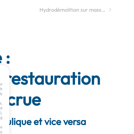
Hydrodémolition sur mass…
 :
 restauration
ur
th
e crue
dy
s,
nd
),
aulique et vice versa
ng
he
to