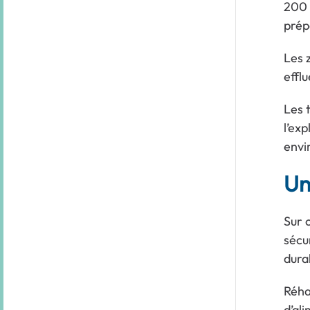
200 
prép
Les z
effl
Les 
l’exp
envi
Un
Sur 
sécu
dura
Réhab
d’al