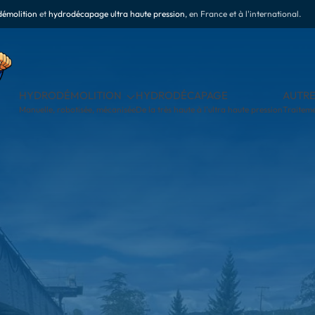
émolition
et
hydrodécapage ultra haute pression
, en France et à l'international.
RES PRESTATIONS
SOCIÉTÉ
CONTACT
ement & Services clé en main
THP & RSE
Échangeons