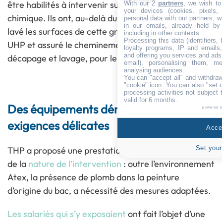
être habilités à intervenir sur ce site industriel et
With our 2
partners
, we wish to
your devices (cookies, pixels,
chimique. Ils ont, au-delà du pilotage, également
personal data with our partners, w
in our emails, already held by
lavé les surfaces de cette grande paroi à la lance
including in other contexts.
Processing this data (identifiers,
UHP et assuré le cheminement des résidus de
loyalty programs, IP and emails, 
and offering you services and ads
décapage et lavage, pour leur traitement ultérieur.
email), personalising them, me
analysing audiences.
You can "accept all" and withdraw
"cookie" icon
. You can also "set 
processing activities not subject
valid for 6 months.
Des équipements démultipliés, des
powered 
exigences délicates
Accep
Set your
THP a proposé une prestation adaptée compte tenu
de la
nature de l’intervention
: outre l’environnement
Atex, la présence de plomb dans la peinture
d’origine du bac, a nécessité des mesures adaptées.
Les salariés qui s’y exposaient
ont fait l’objet d’une