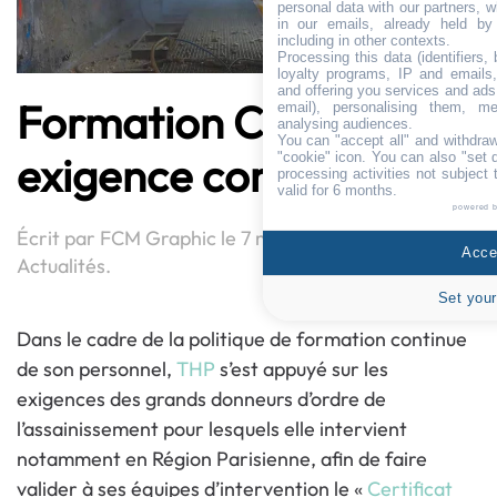
personal data with our partners, w
in our emails, already held by
including in other contexts.
Processing this data (identifiers,
loyalty programs, IP and emails, 
and offering you services and ads
Formation CATEC : une
email), personalising them, me
analysing audiences.
You can "accept all" and withdraw
exigence commune
"cookie" icon
. You can also "set 
processing activities not subject
valid for 6 months.
powered 
Écrit par
FCM Graphic
le
7 mai 2024
. Publié dans
Accep
Actualités
.
Set your
Dans le cadre de la politique de formation continue
de son personnel,
THP
s’est appuyé sur les
exigences des grands donneurs d’ordre de
l’assainissement pour lesquels elle intervient
notamment en Région Parisienne, afin de faire
valider à ses équipes d’intervention le «
Certificat