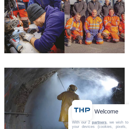
Welcome
With our 2
partners
, we wish to
your devices (cookies, pixels,