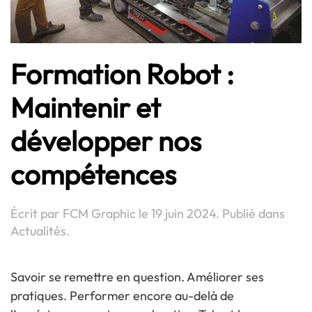
Formation Robot :
Maintenir et
développer nos
compétences
Écrit par
FCM Graphic
le
19 juin 2024
. Publié dans
Actualités
.
Savoir se remettre en question. Améliorer ses
pratiques. Performer encore au-delà de