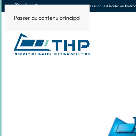
THP
, Techniques Haute Pression, est leader en
hydrod
Passer au contenu principal