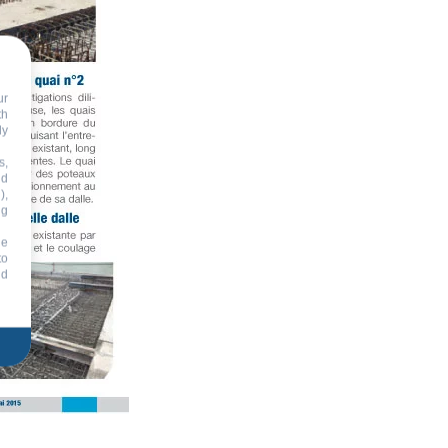
ur
th
dy
s,
nd
),
ng
he
to
id