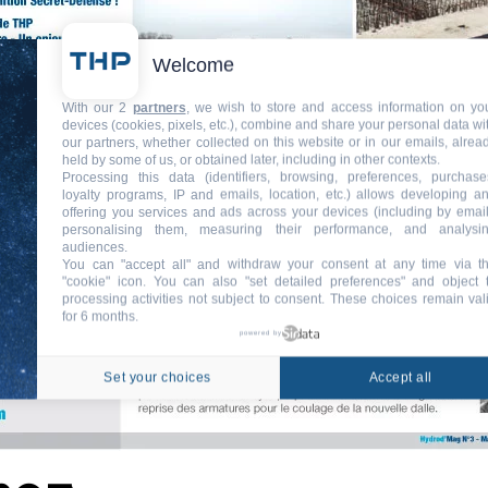
Welcome
With our 2
partners
, we wish to store and access information on yo
devices (cookies, pixels, etc.), combine and share your personal data wi
our partners, whether collected on this website or in our emails, alrea
held by some of us, or obtained later, including in other contexts.
Processing this data (identifiers, browsing, preferences, purchase
loyalty programs, IP and emails, location, etc.) allows developing a
offering you services and ads across your devices (including by email
personalising them, measuring their performance, and analysi
audiences.
You can "accept all" and withdraw your consent at any time via t
"cookie" icon
. You can also "set detailed preferences" and object 
processing activities not subject to consent. These choices remain val
for 6 months.
powered by
Set your choices
Accept all