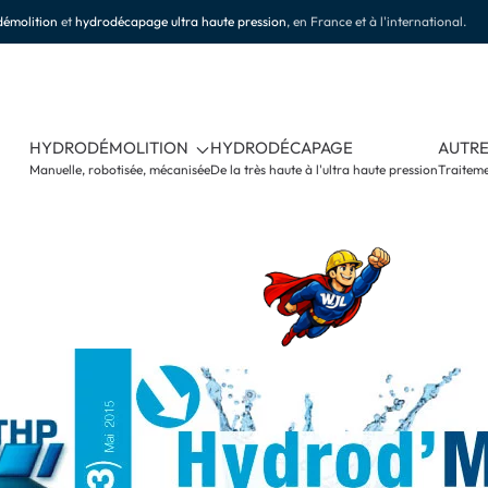
émolition
et
hydrodécapage ultra haute pression
, en France et à l'international.
HYDRODÉMOLITION
HYDRODÉCAPAGE
AUTRE
Manuelle, robotisée, mécanisée
De la très haute à l'ultra haute pression
Traiteme