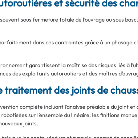
utoroutières et sécurité des cha
 souvent sous fermeture totale de l’ouvrage ou sous basc
parfaitement dans ces contraintes grâce à un phasage clai
onnement garantissent la maîtrise des risques liés à l’ult
ences des exploitants autoroutiers et des maîtres d’ouvrag
e traitement des joints de chaus
ention complète incluant l’analyse préalable du joint et d
botisées sur l’ensemble du linéaire, les finitions manuel
nouveaux joints.
tels que les ponts, viaducs et tunnels, permet de concili