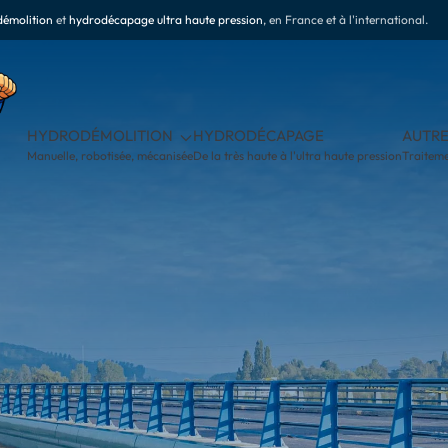
émolition
et
hydrodécapage ultra haute pression
, en France et à l'international.
HYDRODÉMOLITION
HYDRODÉCAPAGE
AUTRE
Manuelle, robotisée, mécanisée
De la très haute à l'ultra haute pression
Traiteme