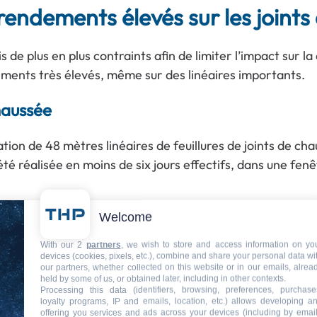
 rendements élevés sur les joint
de plus en plus contraints afin de limiter l’impact sur la
ments très élevés, même sur des linéaires importants.
haussée
ation de 48 mètres linéaires de feuillures de joints de 
té réalisée en moins de six jours effectifs, dans une fen
les travaux dans des créneaux très courts, de limiter le
Welcome
With our 2
partners
, we wish to store and access information on yo
devices (cookies, pixels, etc.), combine and share your personal data wi
: un levier majeur de performa
our partners, whether collected on this website or in our emails, alrea
held by some of us, or obtained later, including in other contexts.
Processing this data (identifiers, browsing, preferences, purchase
loyalty programs, IP and emails, location, etc.) allows developing a
ns de temps et de régularité. Il permet une programmatio
offering you services and ads across your devices (including by email