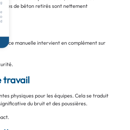
ng
olumes de béton retirés sont nettement
he
to
id
. La lance manuelle intervient en complément sur
urité.
 travail
es physiques pour les équipes. Cela se traduit
ignificative du bruit et des poussières.
act.