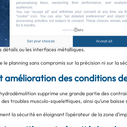
personalising them, measuring their performance, and analysi
ssion et un débit adaptés à chaque configuration. Les v
audiences.
You can "accept all" and withdraw your consent at any time via t
manuelle.
"cookie" icon
. You can also "set detailed preferences" and object 
processing activities not subject to consent. These choices remain val
UHP
for 6 months.
powered by
aire, notamment les feuillures, les rives et les longrines
Set your choices
Accept all
 détails ou les interfaces métalliques.
 le planning sans compromis sur la précision ni sur la séc
 amélioration des conditions de
ydrodémolition supprime une grande partie des contraint
 des troubles musculo-squelettiques, ainsi qu’une baisse s
ent la sécurité en éloignant l’opérateur de la zone d’imp