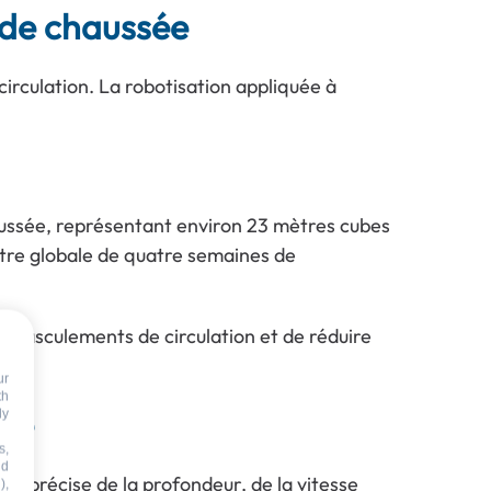
s de chaussée
 circulation. La robotisation appliquée à
chaussée, représentant environ 23 mètres cubes
être globale de quatre semaines de
s basculements de circulation et de réduire
ur
th
nce
dy
s,
nd
n précise de la profondeur, de la vitesse
),